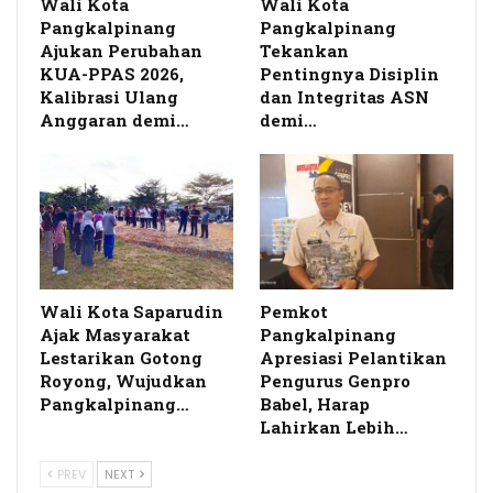
Wali Kota
Wali Kota
Pangkalpinang
Pangkalpinang
Ajukan Perubahan
Tekankan
KUA-PPAS 2026,
Pentingnya Disiplin
Kalibrasi Ulang
dan Integritas ASN
Anggaran demi…
demi…
Wali Kota Saparudin
Pemkot
Ajak Masyarakat
Pangkalpinang
Lestarikan Gotong
Apresiasi Pelantikan
Royong, Wujudkan
Pengurus Genpro
Pangkalpinang…
Babel, Harap
Lahirkan Lebih…
PREV
NEXT