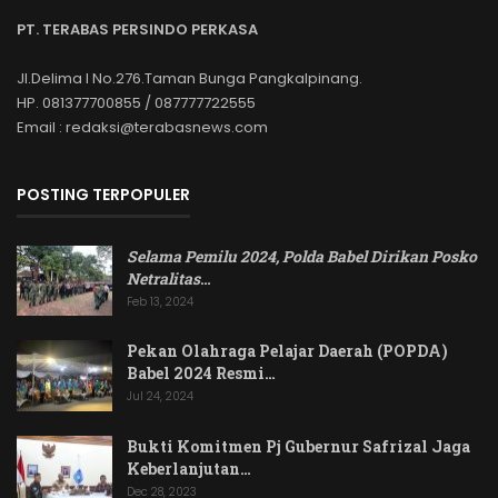
PT. TERABAS PERSINDO PERKASA
Jl.Delima I No.276.Taman Bunga Pangkalpinang.
HP. 081377700855 / 087777722555
Email : redaksi@terabasnews.com
POSTING TERPOPULER
Selama Pemilu 2024, Polda Babel Dirikan Posko
Netralitas
…
Feb 13, 2024
Pekan Olahraga Pelajar Daerah (POPDA)
Babel 2024 Resmi…
Jul 24, 2024
Bukti Komitmen Pj Gubernur Safrizal Jaga
Keberlanjutan…
Dec 28, 2023