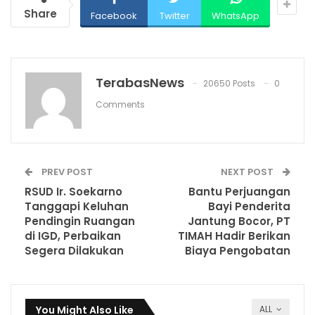
Share
Facebook
Twitter
WhatsApp
TerabasNews
20650 Posts
0
Comments
PREV POST
NEXT POST
RSUD Ir. Soekarno
Bantu Perjuangan
Tanggapi Keluhan
Bayi Penderita
Pendingin Ruangan
Jantung Bocor, PT
di IGD, Perbaikan
TIMAH Hadir Berikan
Segera Dilakukan
Biaya Pengobatan
You Might Also Like
ALL