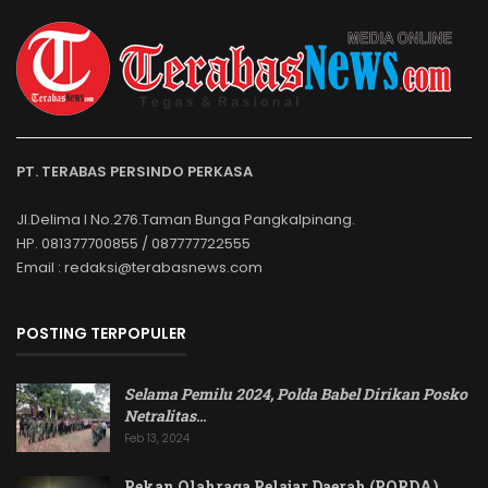
PT. TERABAS PERSINDO PERKASA
Jl.Delima I No.276.Taman Bunga Pangkalpinang.
HP. 081377700855 / 087777722555
Email : redaksi@terabasnews.com
POSTING TERPOPULER
Selama Pemilu 2024, Polda Babel Dirikan Posko
Netralitas
…
Feb 13, 2024
Pekan Olahraga Pelajar Daerah (POPDA)