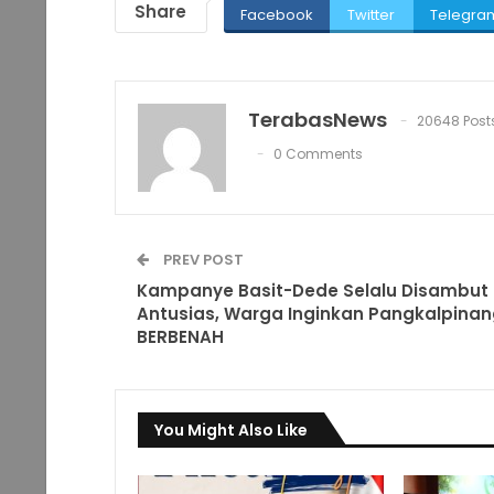
Share
Facebook
Twitter
Telegra
TerabasNews
20648 Post
0 Comments
PREV POST
Kampanye Basit-Dede Selalu Disambut
Antusias, Warga Inginkan Pangkalpinan
BERBENAH
You Might Also Like