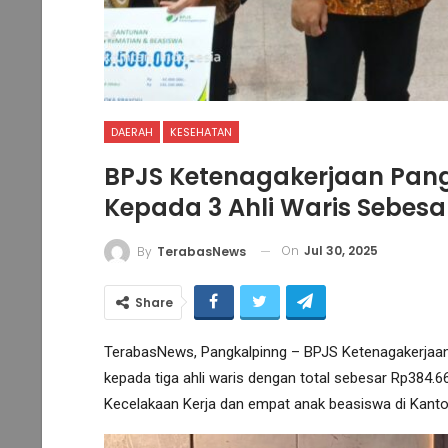
DAERAH
KESEHATAN
BPJS Ketenagakerjaan Pan
Kepada 3 Ahli Waris Sebesa
On
Jul 30, 2025
By
TerabasNews
Share
TerabasNews, Pangkalpinng – BPJS Ketenagakerja
kepada tiga ahli waris dengan total sebesar Rp384.6
Kecelakaan Kerja dan empat anak beasiswa di Kantor