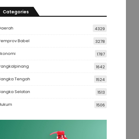
Categories
Daerah
4329
Pemprov Babel
3278
Ekonomi
1787
Pangkalpinang
1642
Bangka Tengah
1524
Bangka Selatan
1513
Hukum
1506