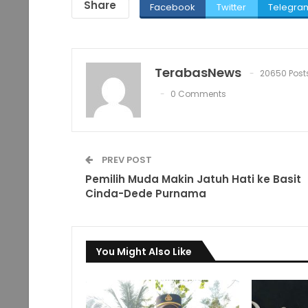
Share
Facebook
Twitter
Telegra
TerabasNews
20650 Post
0 Comments
PREV POST
Pemilih Muda Makin Jatuh Hati ke Basit
Cinda-Dede Purnama
You Might Also Like