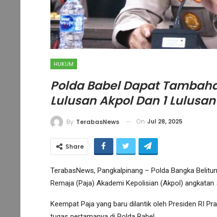
HUKUM
Polda Babel Dapat Tambahan
Lulusan Akpol Dan 1 Lulusan
On
Jul 28, 2025
By
TerabasNews
Share
TerabasNews, Pangkalpinang – Polda Bangka Belitu
Remaja (Paja) Akademi Kepolisian (Akpol) angkatan 
Keempat Paja yang baru dilantik oleh Presiden RI 
tugas pertamanya di Polda Babel.