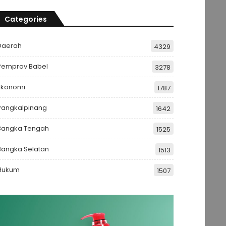
Categories
Daerah
4329
Pemprov Babel
3278
Ekonomi
1787
Pangkalpinang
1642
Bangka Tengah
1525
Bangka Selatan
1513
Hukum
1507