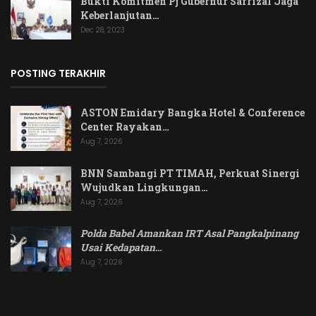
Bukti Komitmen Pj Gubernur Safrizal Jaga
Keberlanjutan…
Dec 28, 2023
POSTING TERAKHIR
ASTON Emidary Bangka Hotel & Conference
Center Rayakan…
Aug 7, 2026
BNN Sambangi PT TIMAH, Perkuat Sinergi
Wujudkan Lingkungan…
Aug 7, 2026
Polda Babel Amankan IRT Asal Pangkalpinang
Usai Kedapatan
…
Aug 7, 2026