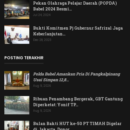
Pekan Olahraga Pelajar Daerah (POPDA)
Babel 2024 Resmi…
Jul 24, 2024
Bukti Komitmen Pj Gubernur Safrizal Jaga
Keberlanjutan…
Dec 28, 2023
POSTING TERAKHIR
Polda Babel Amankan Pria Di Pangkalpinang
Usai Simpan 12,8
…
Aug 9, 2026
Ribuan Penambang Bergerak, GBT Gantung
Diperketat: Yonif TP…
Aug 9, 2026
Bulan Bakti HUT ke-50 PT TIMAH Digelar
di Jakarta, Donor…