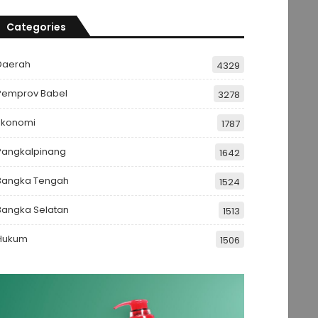
Categories
Daerah
4329
Pemprov Babel
3278
Ekonomi
1787
Pangkalpinang
1642
Bangka Tengah
1524
Bangka Selatan
1513
Hukum
1506