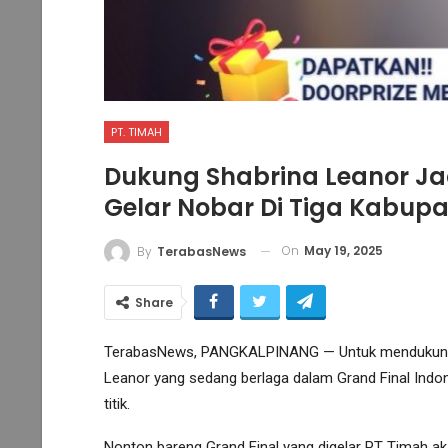
PT. TIMAH
Dukung Shabrina Leanor Jad
Gelar Nobar Di Tiga Kabupa
On
May 19, 2025
By
TerabasNews
Share
TerabasNews, PANGKALPINANG — Untuk mendukung ta
Leanor yang sedang berlaga dalam Grand Final Indon
titik.
Nonton bareng Grand Final yang digelar PT Timah ak