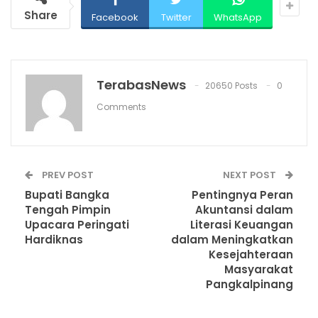
Share
Facebook
Twitter
WhatsApp
TerabasNews
20650 Posts
0
Comments
PREV POST
NEXT POST
Bupati Bangka
Pentingnya Peran
Tengah Pimpin
Akuntansi dalam
Upacara Peringati
Literasi Keuangan
Hardiknas
dalam Meningkatkan
Kesejahteraan
Masyarakat
Pangkalpinang