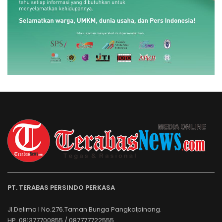
PT. TERABAS PERSINDO PERKASA
Jl.Delima I No.276.Taman Bunga Pangkalpinang.
HP. 081377700855 / 087777722555