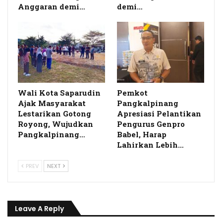
Anggaran demi…
demi…
Wali Kota Saparudin
Pemkot
Ajak Masyarakat
Pangkalpinang
Lestarikan Gotong
Apresiasi Pelantikan
Royong, Wujudkan
Pengurus Genpro
Pangkalpinang…
Babel, Harap
Lahirkan Lebih…
PREV
NEXT
Leave A Reply