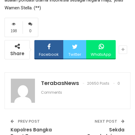
adalah pondasi utama Indonesia sebagai negara maju,” jelas
Wamen Stella. (**)
198
0
Share
Facebook
Twitter
WhatsApp
TerabasNews
20650 Posts
0
Comments
PREV POST
NEXT POST
Kapolres Bangka
Sekda