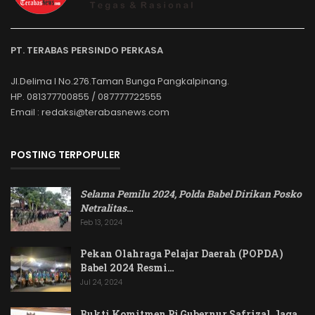
PT. TERABAS PERSINDO PERKASA
Jl.Delima I No.276.Taman Bunga Pangkalpinang.
HP. 081377700855 / 087777722555
Email : redaksi@terabasnews.com
POSTING TERPOPULER
Selama Pemilu 2024, Polda Babel Dirikan Posko
Netralitas
…
Feb 13, 2024
Pekan Olahraga Pelajar Daerah (POPDA)
Babel 2024 Resmi…
Jul 24, 2024
Bukti Komitmen Pj Gubernur Safrizal Jaga