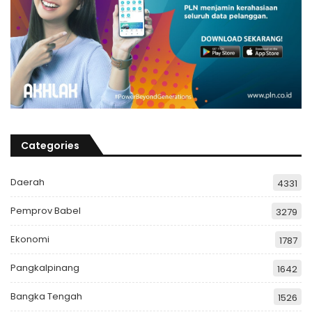
Categories
Daerah
4331
Pemprov Babel
3279
Ekonomi
1787
Pangkalpinang
1642
Bangka Tengah
1526