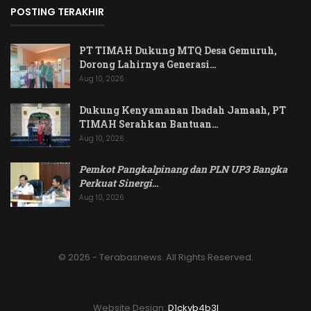
POSTING TERAKHIR
PT TIMAH Dukung MTQ Desa Gemuruh,
Dorong Lahirnya Generasi…
Aug 10, 2026
Dukung Kenyamanan Ibadah Jamaah, PT
TIMAH Serahkan Bantuan…
Aug 10, 2026
Pemkot Pangkalpinang dan PLN UP3 Bangka
Perkuat Sinergi
…
Aug 10, 2026
© 2026 - Terabasnews. All Rights Reserved.
Website Design:
D1ckyb4b3l