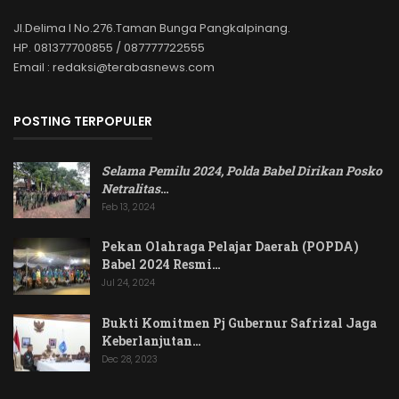
Jl.Delima I No.276.Taman Bunga Pangkalpinang.
HP. 081377700855 / 087777722555
Email : redaksi@terabasnews.com
POSTING TERPOPULER
Selama Pemilu 2024, Polda Babel Dirikan Posko
Netralitas
…
Feb 13, 2024
Pekan Olahraga Pelajar Daerah (POPDA)
Babel 2024 Resmi…
Jul 24, 2024
Bukti Komitmen Pj Gubernur Safrizal Jaga
Keberlanjutan…
Dec 28, 2023