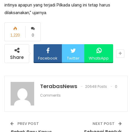
intinya apapun yang terjadi Pilkada ulang ini tetap harus
dilaksanakan,” ujarnya.
1,220
0
Share
Facebook
Twitter
WhatsApp
TerabasNews
20648 Posts
0
Comments
PREV POST
NEXT POST
Babak Baru Kasus
Sebagai Bentuk