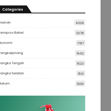
Categories
Daerah
4328
Pemprov Babel
3278
Ekonomi
1787
Pangkalpinang
1642
Bangka Tengah
1523
Bangka Selatan
1513
Hukum
1505