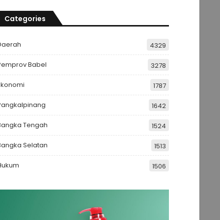
Categories
Daerah
4329
Pemprov Babel
3278
Ekonomi
1787
Pangkalpinang
1642
Bangka Tengah
1524
Bangka Selatan
1513
Hukum
1506