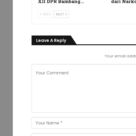
XII DPR Bambang…
dari Nark
PREV
NEXT
Leave A Reply
Your email addr