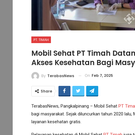
PT. TIMAH
Mobil Sehat PT Timah Datang
Akses Kesehatan Bagi Mas
On
Feb 7, 2025
By
TerabasNews
Share
TerabasNews, Pangkalpinang – Mobil Sehat
PT Tima
bagi masyarakat. Sejak diluncurkan tahun 2020 lalu,
layanan kesehatan gratis.
Pelayanan kesehatan di Mobil Sehat
PT Timah
juga t