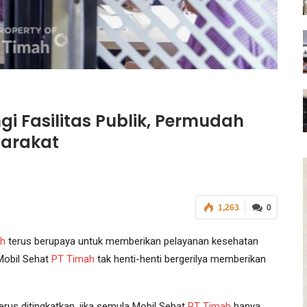
i Fasilitas Publik, Permudah
yarakat
1,263
0
h
terus berupaya untuk memberikan pelayanan kesehatan
 Mobil Sehat
PT Timah
tak henti-henti bergerilya memberikan
erus ditingkatkan, jika semula Mobil Sehat
PT Timah
hanya