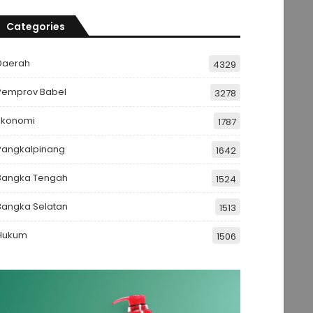
Categories
Daerah
4329
Pemprov Babel
3278
Ekonomi
1787
Pangkalpinang
1642
Bangka Tengah
1524
Bangka Selatan
1513
Hukum
1506