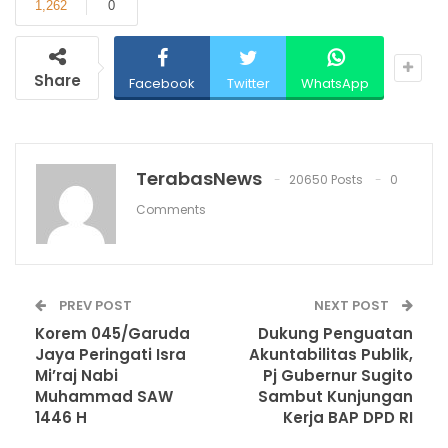
1,262
0
Share
Facebook
Twitter
WhatsApp
TerabasNews
20650 Posts
0
Comments
PREV POST
NEXT POST
Korem 045/Garuda
Dukung Penguatan
Jaya Peringati Isra
Akuntabilitas Publik,
Mi’raj Nabi
Pj Gubernur Sugito
Muhammad SAW
Sambut Kunjungan
1446 H
Kerja BAP DPD RI