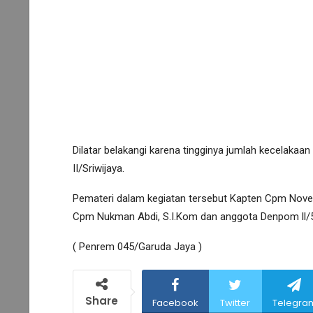
Dilatar belakangi karena tingginya jumlah kecelakaan
II/Sriwijaya.
Pemateri dalam kegiatan tersebut Kapten Cpm Noveria
Cpm Nukman Abdi, S.I.Kom dan anggota Denpom ll/
( Penrem 045/Garuda Jaya )
Share
Facebook
Twitter
Telegra