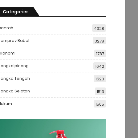
Categories
Daerah
4328
Pemprov Babel
3278
Ekonomi
1787
Pangkalpinang
1642
Bangka Tengah
1523
Bangka Selatan
1513
Hukum
1505