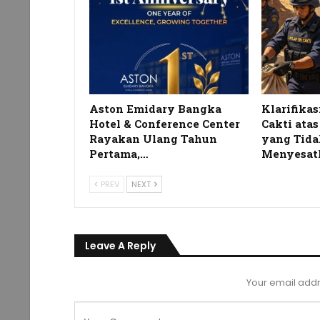
Aston Emidary Bangka
Klarifikas
Hotel & Conference Center
Cakti ata
Rayakan Ulang Tahun
yang Tida
Pertama,…
Menyesat
PREV
NEXT
Leave A Reply
Your email addr