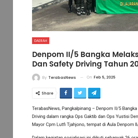
DAERAH
Denpom II/5 Bangka Melaksa
Dan Safety Driving Tahun 2
On
Feb 5, 2025
By
TerabasNews
Share
TerabasNews, Pangkalpinang – Denpom II/5 Bangka m
Driving dalam rangka Ops Gaktib dan Ops Yustisi D
Mayor Cpm Lutfi Tjahjono, tempat di Aula Denpom ll
Dalam kegiatan sosialisasi ini diikuti sebanyak 26 o