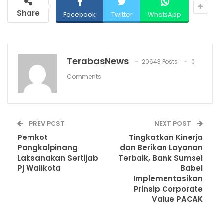
Share
Facebook
Twitter
WhatsApp
TerabasNews
20643 Posts
0
Comments
PREV POST
NEXT POST
Pemkot
Tingkatkan Kinerja
Pangkalpinang
dan Berikan Layanan
Laksanakan Sertijab
Terbaik, Bank Sumsel
Pj Walikota
Babel
Implementasikan
Prinsip Corporate
Value PACAK