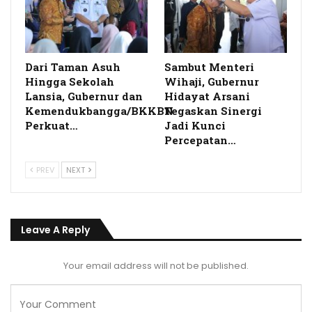
Dari Taman Asuh
Sambut Menteri
Hingga Sekolah
Wihaji, Gubernur
Lansia, Gubernur dan
Hidayat Arsani
Kemendukbangga/BKKBN
Tegaskan Sinergi
Perkuat…
Jadi Kunci
Percepatan…
PREV
NEXT
Leave A Reply
Your email address will not be published.