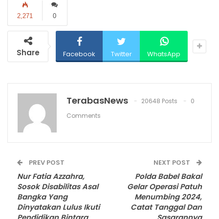
2,271
0
Share
Facebook
Twitter
WhatsApp
TerabasNews
20648 Posts
0
Comments
PREV POST
NEXT POST
Nur Fatia Azzahra,
Polda Babel Bakal
Sosok Disabilitas Asal
Gelar Operasi Patuh
Bangka Yang
Menumbing 2024,
Dinyatakan Lulus Ikuti
Catat Tanggal Dan
Pendidikan Bintara
Sasarannya