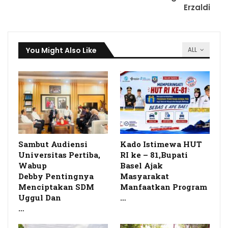
Erzaldi
You Might Also Like
ALL
Sambut Audiensi
Kado Istimewa HUT
Universitas Pertiba,
RI ke – 81,Bupati
Wabup
Basel Ajak
Debby Pentingnya
Masyarakat
Menciptakan SDM
Manfaatkan Program
Uggul Dan
…
…