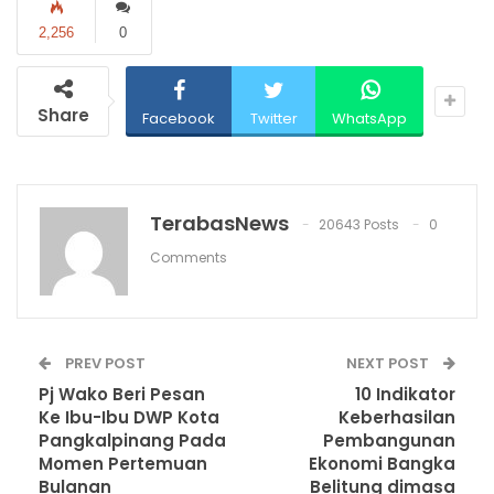
2,256
0
Share
Facebook
Twitter
WhatsApp
TerabasNews
20643 Posts
0
Comments
PREV POST
NEXT POST
Pj Wako Beri Pesan
10 Indikator
Ke Ibu-Ibu DWP Kota
Keberhasilan
Pangkalpinang Pada
Pembangunan
Momen Pertemuan
Ekonomi Bangka
Bulanan
Belitung dimasa