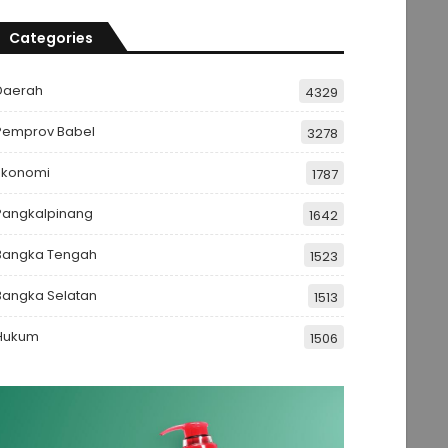
Categories
Daerah
4329
Pemprov Babel
3278
Ekonomi
1787
Pangkalpinang
1642
Bangka Tengah
1523
Bangka Selatan
1513
Hukum
1506