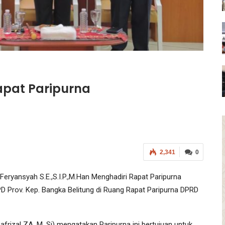
apat Paripurna
2,341
0
ryansyah S.E.,S.I.P.,M.Han Menghadiri Rapat Paripurna
rov. Kep. Bangka Belitung di Ruang Rapat Paripurna DPRD
frizal ZA, M. Si) mengatakan Paripurna ini bertujuan untuk