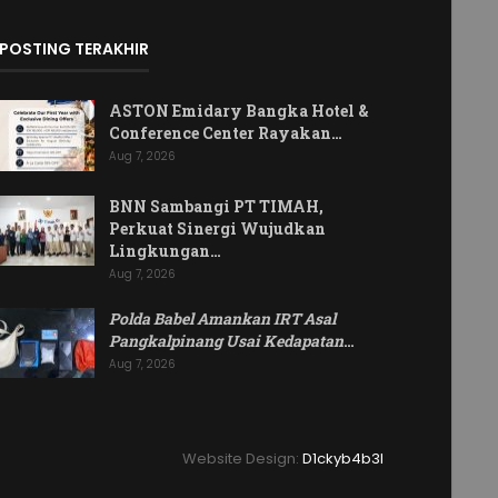
POSTING TERAKHIR
ASTON Emidary Bangka Hotel &
Conference Center Rayakan…
Aug 7, 2026
BNN Sambangi PT TIMAH,
Perkuat Sinergi Wujudkan
Lingkungan…
Aug 7, 2026
Polda Babel Amankan IRT Asal
Pangkalpinang Usai Kedapatan
…
Aug 7, 2026
Website Design:
D1ckyb4b3l