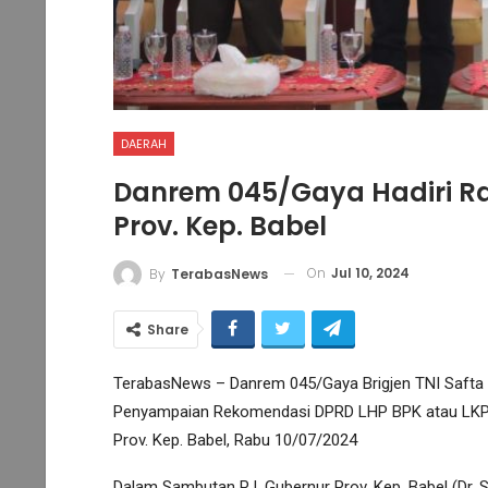
DAERAH
Danrem 045/Gaya Hadiri R
Prov. Kep. Babel
On
Jul 10, 2024
By
TerabasNews
Share
TerabasNews – Danrem 045/Gaya Brigjen TNI Safta Fe
Penyampaian Rekomendasi DPRD LHP BPK atau LKPD P
Prov. Kep. Babel, Rabu 10/07/2024
Dalam Sambutan PJ. Gubernur Prov. Kep. Babel (Dr. Sa