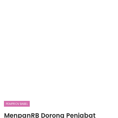
PEMPROV BABEL
MenpanRB Dorong Penjabat