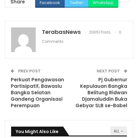
Share
Facebook
Twitter
WhatsApp
TerabasNews
20651 Posts
0
Comments
PREV POST
NEXT POST
Perkuat Pengawasan
Pj Gubernur
Partisipatif, Bawaslu
Kepulauan Bangka
Bangka Selatan
Belitung Ridwan
Gandeng Organisasi
Djamaluddin Buka
Perempuan
Gebyar SLB se-Babel
You Might Also Like
ALL