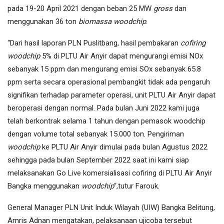
pada 19-20 April 2021 dengan beban 25 MW
gross
dan
menggunakan 36 ton
biomassa woodchip
.
“Dari hasil laporan PLN Puslitbang, hasil pembakaran
cofiring
woodchip
5% di PLTU Air Anyir dapat mengurangi emisi NOx
sebanyak 15 ppm dan mengurang emisi SOx sebanyak 65.8
ppm serta secara operasional pembangkit tidak ada pengaruh
signifikan terhadap parameter operasi, unit PLTU Air Anyir dapat
beroperasi dengan normal. Pada bulan Juni 2022 kami juga
telah berkontrak selama 1 tahun dengan pemasok woodchip
dengan volume total sebanyak 15.000 ton. Pengiriman
woodchip
ke PLTU Air Anyir dimulai pada bulan Agustus 2022
sehingga pada bulan September 2022 saat ini kami siap
melaksanakan Go Live komersialisasi cofiring di PLTU Air Anyir
Bangka menggunakan
woodchip
“,tutur Farouk.
General Manager PLN Unit Induk Wilayah (UIW) Bangka Belitung,
Amris Adnan mengatakan, pelaksanaan ujicoba tersebut