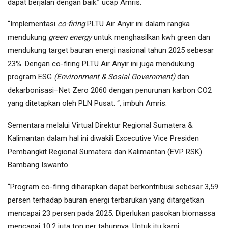
dapat berjalan dengan baik.” ucap Amris.
“Implementasi
co-firing
PLTU Air Anyir ini dalam rangka
mendukung
green energy
untuk menghasilkan kwh green dan
mendukung target bauran energi nasional tahun 2025 sebesar
23%. Dengan co-firing PLTU Air Anyir ini juga mendukung
program ESG
(Environment & Sosial Government)
dan
dekarbonisasi–Net Zero 2060 dengan penurunan karbon CO2
yang ditetapkan oleh PLN Pusat. “, imbuh Amris.
Sementara melalui Virtual Direktur Regional Sumatera &
Kalimantan dalam hal ini diwakili Excecutive Vice Presiden
Pembangkit Regional Sumatera dan Kalimantan (EVP RSK)
Bambang Iswanto
“Program co-firing diharapkan dapat berkontribusi sebesar 3,59
persen terhadap bauran energi terbarukan yang ditargetkan
mencapai 23 persen pada 2025. Diperlukan pasokan biomassa
mencapai 10,2 juta ton per tahunnya. Untuk itu kami