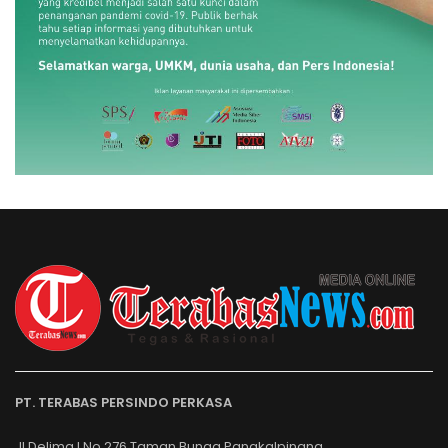
PT. TERABAS PERSINDO PERKASA
Jl.Delima I No.276.Taman Bunga Pangkalpinang.