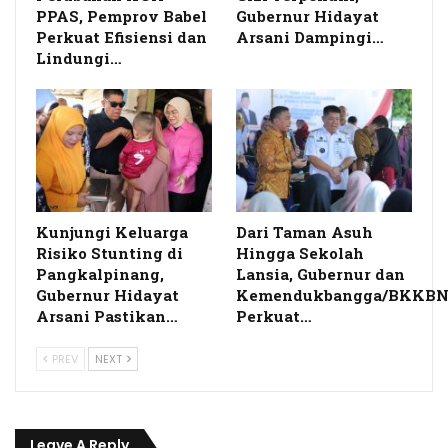
PPAS, Pemprov Babel
Gubernur Hidayat
Perkuat Efisiensi dan
Arsani Dampingi…
Lindungi…
Kunjungi Keluarga
Dari Taman Asuh
Risiko Stunting di
Hingga Sekolah
Pangkalpinang,
Lansia, Gubernur dan
Gubernur Hidayat
Kemendukbangga/BKKB
Arsani Pastikan…
Perkuat…
PREV
NEXT
Leave A Reply