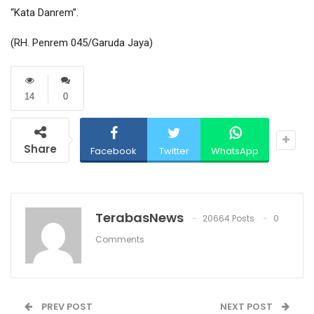
“Kata Danrem”.
(RH. Penrem 045/Garuda Jaya)
14
0
Share
Facebook
Twitter
WhatsApp
TerabasNews
20664 Posts
0
Comments
PREV POST
NEXT POST