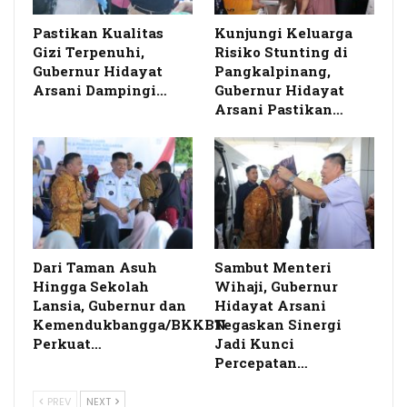
Pastikan Kualitas
Kunjungi Keluarga
Gizi Terpenuhi,
Risiko Stunting di
Gubernur Hidayat
Pangkalpinang,
Arsani Dampingi…
Gubernur Hidayat
Arsani Pastikan…
Dari Taman Asuh
Sambut Menteri
Hingga Sekolah
Wihaji, Gubernur
Lansia, Gubernur dan
Hidayat Arsani
Kemendukbangga/BKKBN
Tegaskan Sinergi
Perkuat…
Jadi Kunci
Percepatan…
PREV
NEXT