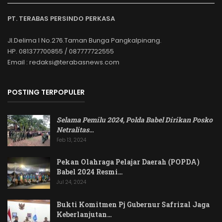
PT. TERABAS PERSINDO PERKASA
Jl.Delima I No.276.Taman Bunga Pangkalpinang.
HP. 081377700855 / 087777722555
Email : redaksi@terabasnews.com
POSTING TERPOPULER
Selama Pemilu 2024, Polda Babel Dirikan Posko
Netralitas
…
Feb 13, 2024
Pekan Olahraga Pelajar Daerah (POPDA)
Babel 2024 Resmi…
Jul 24, 2024
Bukti Komitmen Pj Gubernur Safrizal Jaga
Keberlanjutan…