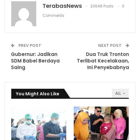
TerabasNews
20648 Posts
0
Comments
PREV POST
NEXT POST
Gubernur: Jadikan
Dua Truk Tronton
SDM Babel Berdaya
Terlibat Kecelakaan,
Saing
Ini Penyebabnya
You Might Also Like
ALL