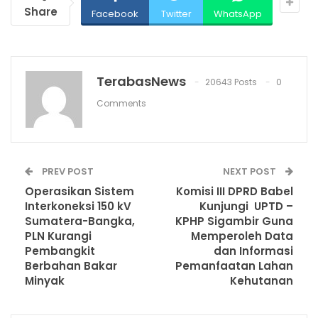
Share
Facebook
Twitter
WhatsApp
TerabasNews
20643 Posts
0
Comments
PREV POST
NEXT POST
Operasikan Sistem
Komisi III DPRD Babel
Interkoneksi 150 kV
Kunjungi UPTD –
Sumatera-Bangka,
KPHP Sigambir Guna
PLN Kurangi
Memperoleh Data
Pembangkit
dan Informasi
Berbahan Bakar
Pemanfaatan Lahan
Minyak
Kehutanan