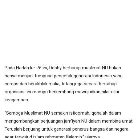
Pada Harlah ke-76 ini, Debby berharap muslimat NU bukan
hanya menjadi tumpuan pencetak generasi Indonesia yang
cerdas dan berakhlak mulia, tetapi juga secara bertahap
organisasi ini mampu berkembang mewujudkan nilai-nilai
keagamaan.
“Semoga Muslimat NU semakin istiqomah, qona’ah dalam
mengembangkan perjuangan jam’iyah NU dalam membina umat.
Teruslah berjuang untuk generasi penerus bangsa dan negera
agar terwujud islam rahmatan lilalamin,” ujarnya.