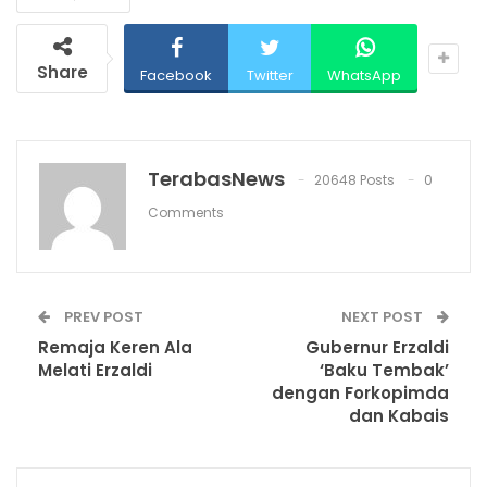
Share
Facebook
Twitter
WhatsApp
TerabasNews
20648 Posts
0
Comments
PREV POST
NEXT POST
Remaja Keren Ala
Gubernur Erzaldi
Melati Erzaldi
‘Baku Tembak’
dengan Forkopimda
dan Kabais