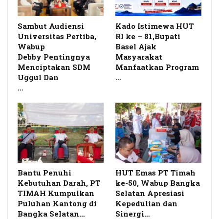
Sambut Audiensi
Kado Istimewa HUT
Universitas Pertiba,
RI ke – 81,Bupati
Wabup
Basel Ajak
Debby Pentingnya
Masyarakat
Menciptakan SDM
Manfaatkan Program
Uggul Dan
…
…
Bantu Penuhi
HUT Emas PT Timah
Kebutuhan Darah, PT
ke-50, Wabup Bangka
TIMAH Kumpulkan
Selatan Apresiasi
Puluhan Kantong di
Kepedulian dan
Bangka Selatan…
Sinergi…