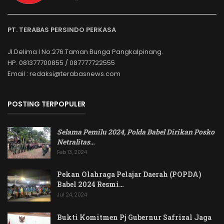
PT. TERABAS PERSINDO PERKASA
Jl.Delima I No.276.Taman Bunga Pangkalpinang.
HP. 081377700855 / 087777722555
Email : redaksi@terabasnews.com
POSTING TERPOPULER
Selama Pemilu 2024, Polda Babel Dirikan Posko
Netralitas
…
Feb 13, 2024
Pekan Olahraga Pelajar Daerah (POPDA)
Babel 2024 Resmi…
Jul 24, 2024
Bukti Komitmen Pj Gubernur Safrizal Jaga