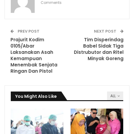
Comments
PREV POST
NEXT POST
Prajurit Kodim
Tim Disperindag
0105/Abar
Babel Sidak Tiga
Laksanakan Asah
Distrubutor dan Ritel
Kemampuan
Minyak Goreng
Menembak Senjata
Ringan Dan Pistol
You Might Also Like
ALL