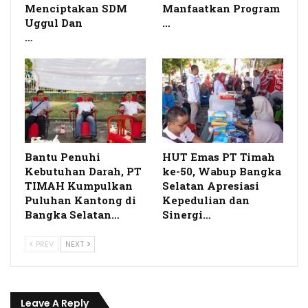
Menciptakan SDM
Manfaatkan Program
Uggul Dan
…
…
Bantu Penuhi
HUT Emas PT Timah
Kebutuhan Darah, PT
ke-50, Wabup Bangka
TIMAH Kumpulkan
Selatan Apresiasi
Puluhan Kantong di
Kepedulian dan
Bangka Selatan…
Sinergi…
PREV
NEXT
Leave A Reply