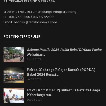
PT. TERABAS PERSINDO PERKASA
Jl.Delima I No.276.Taman Bunga Pangkalpinang.
HP. 081377700855 / 087777722555
Email : redaksi@terabasnews.com
POSTING TERPOPULER
Selama Pemilu 2024, Polda Babel Dirikan Posko
Netralitas
…
Feb 13, 2024
Pekan Olahraga Pelajar Daerah (POPDA)
Babel 2024 Resmi…
Jul 24, 2024
Bukti Komitmen Pj Gubernur Safrizal Jaga
Keberlanjutan…
Dec 28, 2023