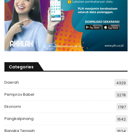
Categories
Daerah
4329
Pemprov Babel
3278
Ekonomi
1787
Pangkalpinang
1642
Bangka Tengah
1524