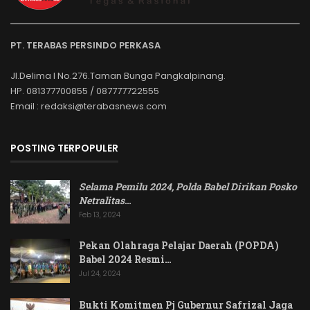
PT. TERABAS PERSINDO PERKASA
Jl.Delima I No.276.Taman Bunga Pangkalpinang.
HP. 081377700855 / 087777722555
Email : redaksi@terabasnews.com
POSTING TERPOPULER
Selama Pemilu 2024, Polda Babel Dirikan Posko
Netralitas
…
Feb 13, 2024
Pekan Olahraga Pelajar Daerah (POPDA)
Babel 2024 Resmi…
Jul 24, 2024
Bukti Komitmen Pj Gubernur Safrizal Jaga