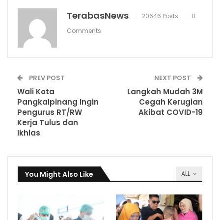
TerabasNews
20646 Posts
0
Comments
PREV POST
NEXT POST
Wali Kota
Langkah Mudah 3M
Pangkalpinang Ingin
Cegah Kerugian
Pengurus RT/RW
Akibat COVID-19
Kerja Tulus dan
Ikhlas
You Might Also Like
ALL