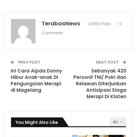
TerabasNews
20650 Posts
0
Comments
PREV POST
NEXT POST
Ini Cara Aipda Donny
Sebanyak 420
Hibur Anak-anak Di
Personil TNI/ Polri dan
Pengungsian Merapi
Relawan Diterjunkan
di Magelang
Antisipasi Siaga
Merapi Di Klaten
You Might Also Like
ALL