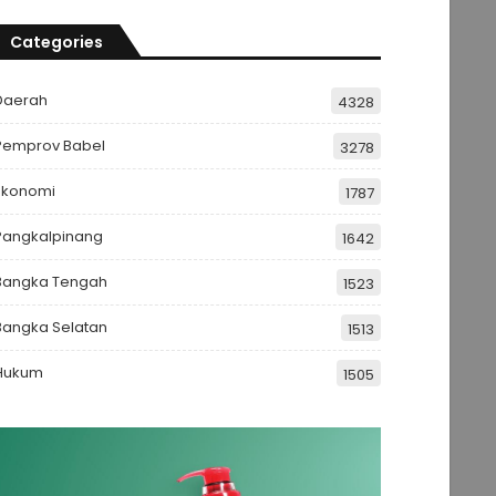
Categories
Daerah
4328
Pemprov Babel
3278
Ekonomi
1787
Pangkalpinang
1642
Bangka Tengah
1523
Bangka Selatan
1513
Hukum
1505