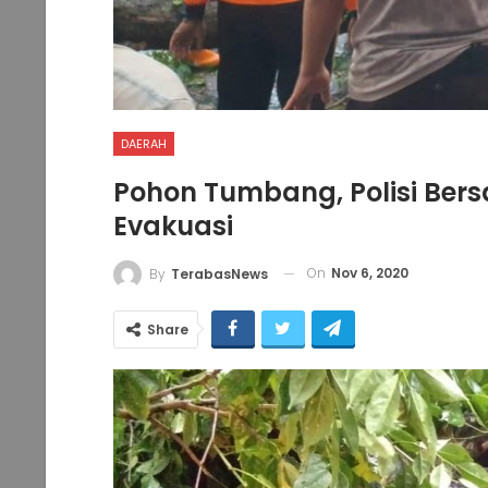
DAERAH
Pohon Tumbang, Polisi Be
Evakuasi
On
Nov 6, 2020
By
TerabasNews
Share