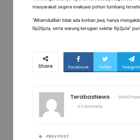
masyarakat segera evakuasi pohon tumbang tersebu
“Alhamdulillah tidak ada korban jiwa, hanya mengaki
Rp20juta, serta warung kerugian sekitar Rp2juta” pu
Share
Facebook
Twitter
Telegra
TerabasNews
20643 Post
0 Comments
PREV POST