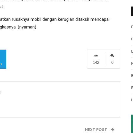
t.
batkan rusaknya mobil dengan kerugian ditaksir mencapai
ngkasnya. (nyaman)
142
0
m
s
NEXT POST