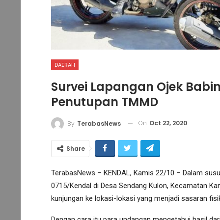
DAERAH
Survei Lapangan Ojek Babi
Penutupan TMMD
On
Oct 22, 2020
By
TerabasNews
Share
TerabasNews – KENDAL, Kamis 22/10 – Dalam susu
0715/Kendal di Desa Sendang Kulon, Kecamatan Ka
kunjungan ke lokasi-lokasi yang menjadi sasaran fis
Dengan cara itu para undangan mengetahui hasil dar