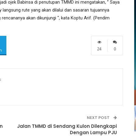
adi ojek Babinsa di penutupan TMMD ini mengatakan, ” Saya
 langsung rute yang akan dilalui dan sasaran tujuannya
encananya akan dikunjungi “, kata Koptu Arif. (Pendim
24
0
m
s
NEXT POST
n
Jalan TMMD di Sendang Kulon Dilengkapi
Dengan Lampu PJU