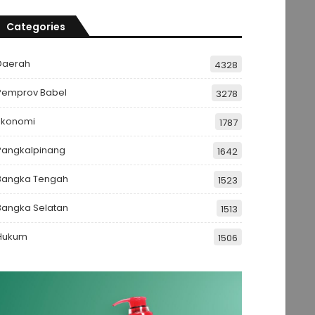
Categories
Daerah
4328
Pemprov Babel
3278
Ekonomi
1787
Pangkalpinang
1642
Bangka Tengah
1523
Bangka Selatan
1513
Hukum
1506