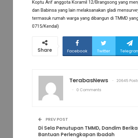
Koptu Arif anggota Koramil 12/Brangsong yang menj
dan Babinsa yang lain melaksanakan gladi mensurvey
termasuk rumah warga yang dibangun di TMMD yang r
0715/Kendal)
Share
Facebook
Twitter
Telegra
TerabasNews
20645 Post
0 Comments
PREV POST
Di Sela Penutupan TMMD, Dandim Berika
Bantuan Perlengkapan Ibadah