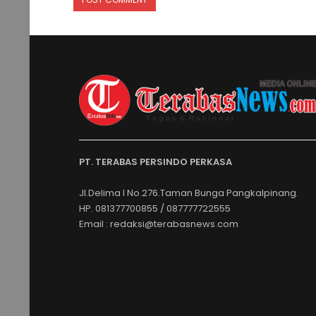
PT. TERABAS PERSINDO PERKASA
Jl.Delima I No.276.Taman Bunga Pangkalpinang.
HP. 081377700855 / 087777722555
Email : redaksi@terabasnews.com