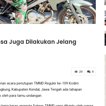
nsa Juga Dilakukan Jelang
24
0
nan acara penutupan TMMD Reguler ke-109 Kodim
ngkung, Kabupaten Kendal, Jawa Tengah ada tahapan
ik oleh para tamu undangan.
i kerja keras anggota Satgas TMMD yang dibantu oleh warga,