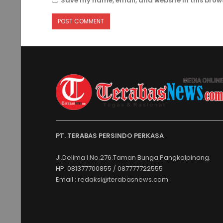
Save my name, email, and website in this brows
PT. TERABAS PERSINDO PERKASA
Jl.Delima I No.276.Taman Bunga Pangkalpinang.
HP. 081377700855 / 087777722555
Email : redaksi@terabasnews.com