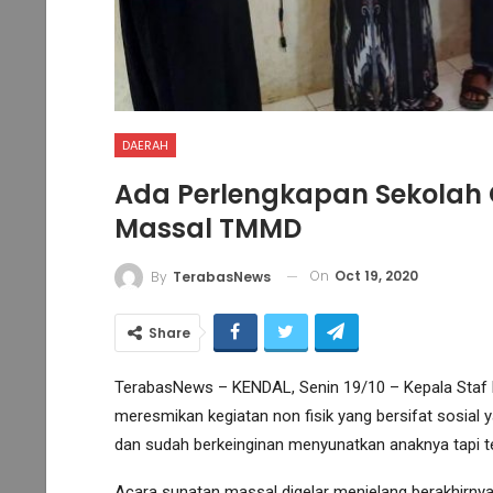
DAERAH
Ada Perlengkapan Sekolah 
Massal TMMD
On
Oct 19, 2020
By
TerabasNews
Share
TerabasNews – KENDAL, Senin 19/10 – Kepala Staf
meresmikan kegiatan non fisik yang bersifat sosia
dan sudah berkeinginan menyunatkan anaknya tapi te
Acara sunatan massal digelar menjelang berakhirn