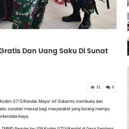
Gratis Dan Uang Saku Di Sunat
31
0
 Kodim 0715/Kendal, Mayor Inf Sukamto membuka dan
l yaitu sunatan massal bagi masyarakat yang kurang mampu
rkendala biaya.
ya TMMD Reguler ke-109 Kodim 0715/Kendal di Desa Sendang