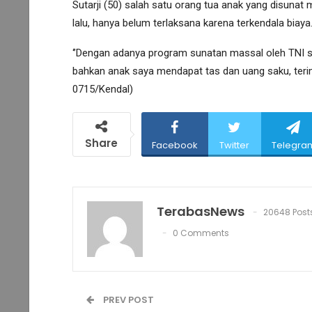
Sutarji (50) salah satu orang tua anak yang disuna
lalu, hanya belum terlaksana karena terkendala biaya
‘’Dengan adanya program sunatan massal oleh TNI s
bahkan anak saya mendapat tas dan uang saku, terima
0715/Kendal)
Share
Facebook
Twitter
Telegra
TerabasNews
20648 Post
0 Comments
PREV POST