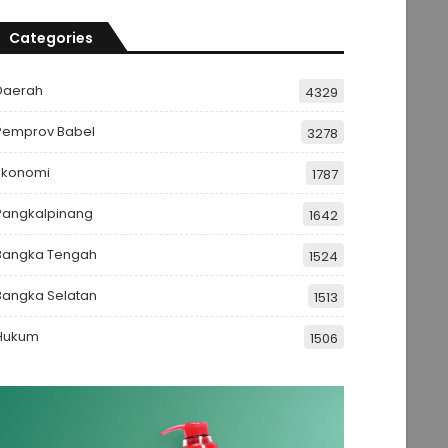
Categories
Daerah
4329
Pemprov Babel
3278
Ekonomi
1787
Pangkalpinang
1642
Bangka Tengah
1524
Bangka Selatan
1513
Hukum
1506