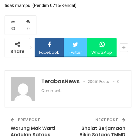
tidak mampu. (Pendim 0715/Kendal)
30
0
Share
Facebook
Twitter
WhatsApp
TerabasNews
20651 Posts
0
Comments
PREV POST
NEXT POST
Warung Mak Warti
Sholat Berjamaah
Andalan Satgas
Bikin Satgas TMMD