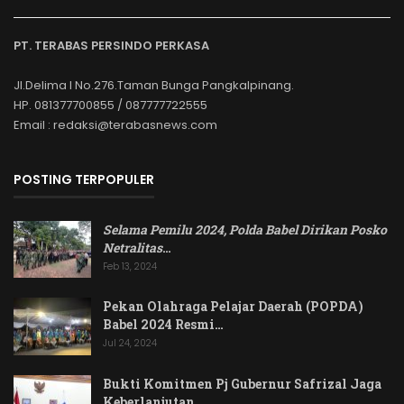
PT. TERABAS PERSINDO PERKASA
Jl.Delima I No.276.Taman Bunga Pangkalpinang.
HP. 081377700855 / 087777722555
Email : redaksi@terabasnews.com
POSTING TERPOPULER
Selama Pemilu 2024, Polda Babel Dirikan Posko
Netralitas
…
Feb 13, 2024
Pekan Olahraga Pelajar Daerah (POPDA)
Babel 2024 Resmi…
Jul 24, 2024
Bukti Komitmen Pj Gubernur Safrizal Jaga
Keberlanjutan…