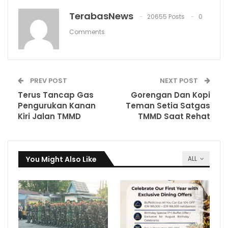
TerabasNews
20655 Posts
0
Comments
PREV POST
NEXT POST
Terus Tancap Gas
Gorengan Dan Kopi
Pengurukan Kanan
Teman Setia Satgas
Kiri Jalan TMMD
TMMD Saat Rehat
You Might Also Like
ALL