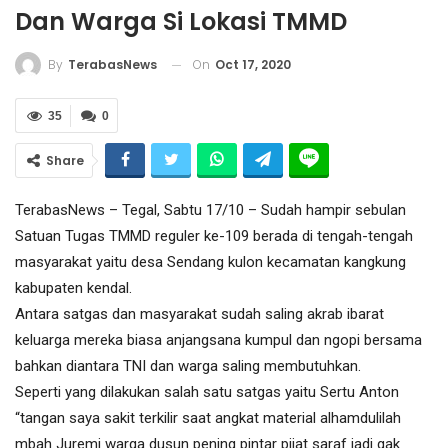
Dan Warga Si Lokasi TMMD
On
Oct 17, 2020
By
TerabasNews
35
0
Share
TerabasNews – Tegal, Sabtu 17/10 – Sudah hampir sebulan
Satuan Tugas TMMD reguler ke-109 berada di tengah-tengah
masyarakat yaitu desa Sendang kulon kecamatan kangkung
kabupaten kendal.
Antara satgas dan masyarakat sudah saling akrab ibarat
keluarga mereka biasa anjangsana kumpul dan ngopi bersama
bahkan diantara TNI dan warga saling membutuhkan.
Seperti yang dilakukan salah satu satgas yaitu Sertu Anton
“tangan saya sakit terkilir saat angkat material alhamdulilah
mbah Juremi warga dusun pening pintar pijat saraf jadi gak