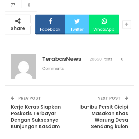
77
0
Share
Facebook
Twitter
WhatsApp
TerabasNews
20650 Posts
0
Comments
PREV POST
NEXT POST
Kerja Keras Siapkan
Ibu-ibu Persit Cicipi
Poskotis Terbayar
Masakan Khas
Dengan Suksesnya
Warung Desa
Kunjungan Kasdam
Sendang kulon