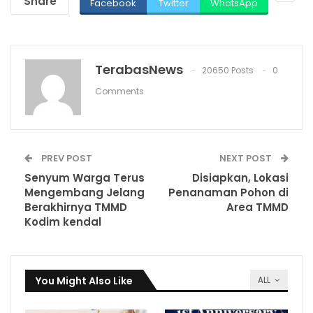
Share
Facebook
Twitter
WhatsApp
TerabasNews
20650 Posts
0
Comments
PREV POST
NEXT POST
Senyum Warga Terus
Disiapkan, Lokasi
Mengembang Jelang
Penanaman Pohon di
Berakhirnya TMMD
Area TMMD
Kodim kendal
You Might Also Like
ALL