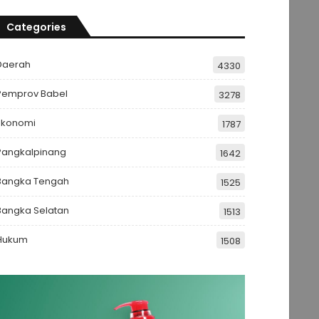
Categories
Daerah
4330
Pemprov Babel
3278
Ekonomi
1787
Pangkalpinang
1642
Bangka Tengah
1525
Bangka Selatan
1513
Hukum
1508