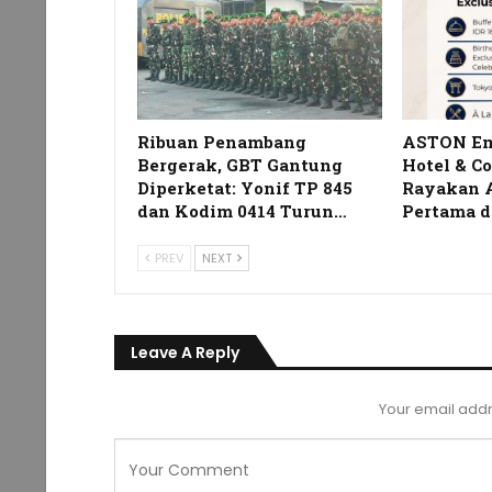
Ribuan Penambang
ASTON Em
Bergerak, GBT Gantung
Hotel & C
Diperketat: Yonif TP 845
Rayakan 
dan Kodim 0414 Turun…
Pertama 
PREV
NEXT
Leave A Reply
Your email addr