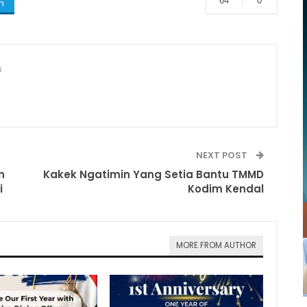
64
0
m
s
NEXT POST
n
Kakek Ngatimin Yang Setia Bantu TMMD
i
Kodim Kendal
MORE FROM AUTHOR