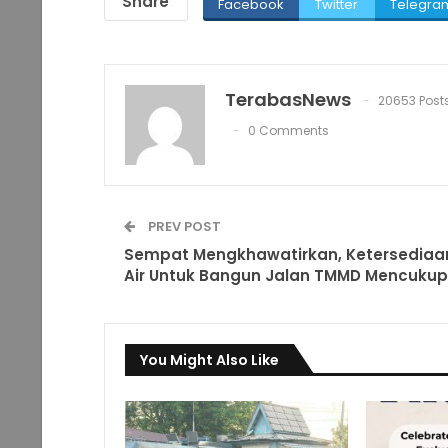
Share
Facebook
Twitter
Telegra
TerabasNews
20653 Post
0 Comments
PREV POST
Sempat Mengkhawatirkan, Ketersediaa
Air Untuk Bangun Jalan TMMD Mencukup
You Might Also Like