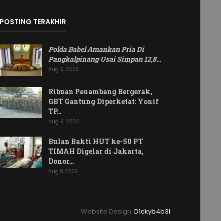
POSTING TERAKHIR
Polda Babel Amankan Pria Di
Pangkalpinang Usai Simpan 12,8
…
Aug 9, 2026
Ribuan Penambang Bergerak,
GBT Gantung Diperketat: Yonif
TP…
Aug 9, 2026
Bulan Bakti HUT ke-50 PT
TIMAH Digelar di Jakarta,
Donor…
Aug 8, 2026
Website Design:
D1ckyb4b3l