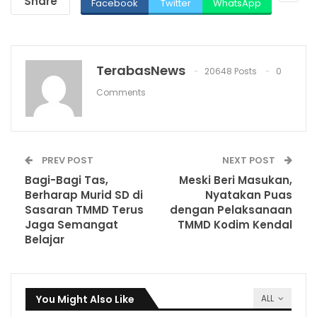
Share
Facebook
Twitter
WhatsApp
TerabasNews
20648 Posts
0
Comments
PREV POST
NEXT POST
Bagi-Bagi Tas,
Meski Beri Masukan,
Berharap Murid SD di
Nyatakan Puas
Sasaran TMMD Terus
dengan Pelaksanaan
Jaga Semangat
TMMD Kodim Kendal
Belajar
You Might Also Like
ALL