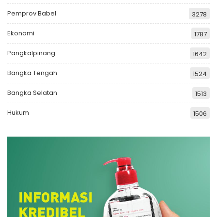
Pemprov Babel
3278
Ekonomi
1787
Pangkalpinang
1642
Bangka Tengah
1524
Bangka Selatan
1513
Hukum
1506