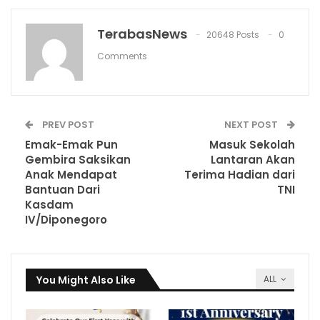
TerabasNews
20648 Posts
0
Comments
PREV POST
NEXT POST
Emak-Emak Pun
Masuk Sekolah
Gembira Saksikan
Lantaran Akan
Anak Mendapat
Terima Hadian dari
Bantuan Dari
TNI
Kasdam
IV/Diponegoro
You Might Also Like
ALL