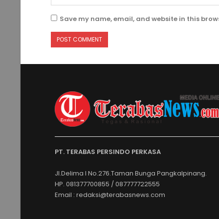
Save my name, email, and website in this brows
PT. TERABAS PERSINDO PERKASA
Jl.Delima I No.276.Taman Bunga Pangkalpinang.
HP. 081377700855 / 087777722555
Email : redaksi@terabasnews.com