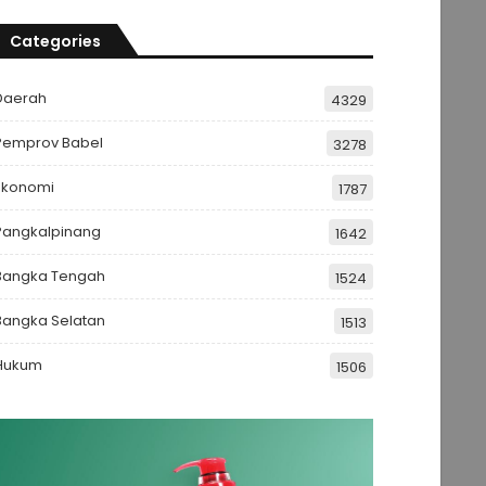
Categories
Daerah
4329
Pemprov Babel
3278
Ekonomi
1787
Pangkalpinang
1642
Bangka Tengah
1524
Bangka Selatan
1513
Hukum
1506