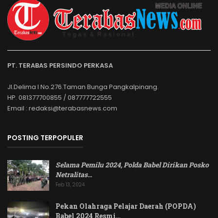
PT. TERABAS PERSINDO PERKASA
Jl.Delima I No.276.Taman Bunga Pangkalpinang.
HP. 081377700855 / 087777722555
Email : redaksi@terabasnews.com
POSTING TERPOPULER
Selama Pemilu 2024, Polda Babel Dirikan Posko
Netralitas
…
Feb 13, 2024
Pekan Olahraga Pelajar Daerah (POPDA)
Babel 2024 Resmi…