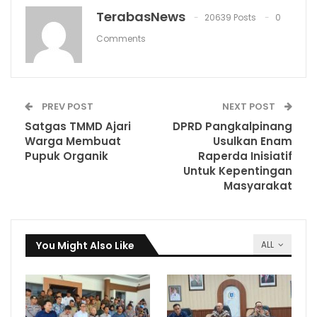
TerabasNews
20639 Posts
0
Comments
PREV POST
NEXT POST
Satgas TMMD Ajari
DPRD Pangkalpinang
Warga Membuat
Usulkan Enam
Pupuk Organik
Raperda Inisiatif
Untuk Kepentingan
Masyarakat
You Might Also Like
ALL