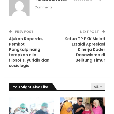
Comments
PREV POST
NEXT POST
Ajukan Raperda,
Ketua TP PKK Melati
Pemkot
Erzaldi Apresiasi
Pangkalpinang
Kinerja Kader
terapkan nilai
Dasawisma di
filosofis, yuridis dan
Belitung Timur
sosiologis
You Might Also Like
ALL