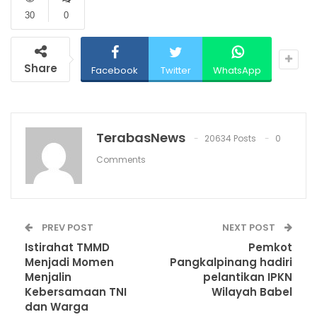
30
0
Share
Facebook
Twitter
WhatsApp
TerabasNews
20634 Posts
0
Comments
PREV POST
NEXT POST
Istirahat TMMD
Pemkot
Menjadi Momen
Pangkalpinang hadiri
Menjalin
pelantikan IPKN
Kebersamaan TNI
Wilayah Babel
dan Warga